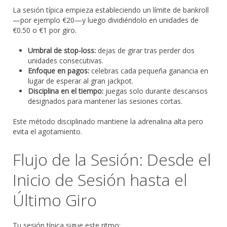
La sesión típica empieza estableciendo un límite de bankroll
—por ejemplo €20—y luego dividiéndolo en unidades de
€0.50 o €1 por giro.
Umbral de stop-loss:
dejas de girar tras perder dos
unidades consecutivas.
Enfoque en pagos:
celebras cada pequeña ganancia en
lugar de esperar al gran jackpot.
Disciplina en el tiempo:
juegas solo durante descansos
designados para mantener las sesiones cortas.
Este método disciplinado mantiene la adrenalina alta pero
evita el agotamiento.
Flujo de la Sesión: Desde el
Inicio de Sesión hasta el
Último Giro
Tu sesión típica sigue este ritmo: