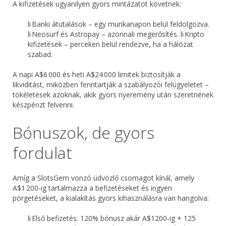
A kifizetések ugyanilyen gyors mintázatot követnek:
li Banki átutalások – egy munkanapon belül feldolgozva.
li Neosurf és Astropay – azonnali megerősítés. li Kripto
kifizetések – perceken belül rendezve, ha a hálózat
szabad.
A napi A$6 000 és heti A$24 000 limitek biztosítják a
likviditást, miközben fenntartják a szabályozói felügyeletet –
tökéletesek azoknak, akik gyors nyeremény után szeretnének
készpénzt felvenni.
Bónuszok, de gyors
fordulat
Amíg a SlotsGem vonzó üdvözlő csomagot kínál, amely
A$1 200-ig tartalmazza a befizetéseket és ingyen
pörgetéseket, a kialakítás gyors kihasználásra van hangolva:
li Első befizetés: 120% bónusz akár A$1200-ig + 125