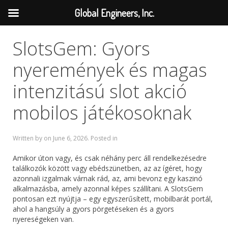
Global Engineers, Inc.
SlotsGem: Gyors
nyeremények és magas
intenzitású slot akció
mobilos játékosoknak
Written by
on
June 6, 2026
. Posted in
Amikor úton vagy, és csak néhány perc áll rendelkezésedre
találkozók között vagy ebédszünetben, az az ígéret, hogy
azonnali izgalmak várnak rád, az, ami bevonz egy kaszinó
alkalmazásba, amely azonnal képes szállítani. A SlotsGem
pontosan ezt nyújtja – egy egyszerűsített, mobilbarát portál,
ahol a hangsúly a gyors pörgetéseken és a gyors
nyereségeken van.