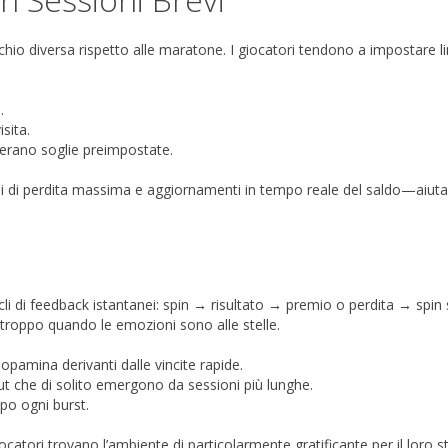
chio diversa rispetto alle maratone. I giocatori tendono a impostare limi
.
sita.
uperano soglie preimpostate.
si di perdita massima e aggiornamenti in tempo reale del saldo—aiut
 cicli di feedback istantanei: spin → risultato → premio o perdita → sp
troppo quando le emozioni sono alle stelle.
i dopamina derivanti dalle vincite rapide.
ut che di solito emergono da sessioni più lunghe.
opo ogni burst.
ocatori trovano l’ambiente di
particolarmente gratificante per il loro st