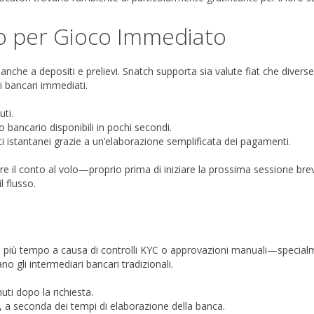
o per Gioco Immediato
de anche a depositi e prelievi. Snatch supporta sia valute fiat che d
ci bancari immediati.
ti.
co bancario disponibili in pochi secondi.
istantanei grazie a un’elaborazione semplificata dei pagamenti.
iare il conto al volo—proprio prima di iniziare la prossima sessione 
 flusso.
re più tempo a causa di controlli KYC o approvazioni manuali—specialmen
 gli intermediari bancari tradizionali.
uti dopo la richiesta.
vi, a seconda dei tempi di elaborazione della banca.