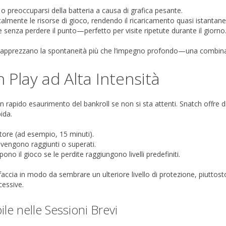
 preoccuparsi della batteria a causa di grafica pesante.
lmente le risorse di gioco, rendendo il ricaricamento quasi istantane
senza perdere il punto—perfetto per visite ripetute durante il giorno
e apprezzano la spontaneità più che l’impegno profondo—una combinazio
 Play ad Alta Intensità
un rapido esaurimento del bankroll se non si sta attenti. Snatch offre 
pida.
tore (ad esempio, 15 minuti).
 vengono raggiunti o superati.
o il gioco se le perdite raggiungono livelli predefiniti.
erfaccia in modo da sembrare un ulteriore livello di protezione, piut
cessive.
le nelle Sessioni Brevi