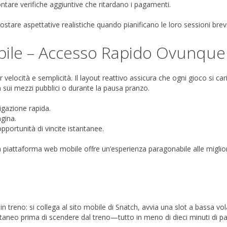
ontare verifiche aggiuntive che ritardano i pagamenti.
stare aspettative realistiche quando pianificano le loro sessioni brev
Mobile – Accesso Rapido Ovunque
r velocità e semplicità. Il layout reattivo assicura che ogni gioco si
n sui mezzi pubblici o durante la pausa pranzo.
igazione rapida.
agina.
pportunità di vincite istantanee.
 piattaforma web mobile offre un’esperienza paragonabile alle miglio
 treno: si collega al sito mobile di Snatch, avvia una slot a bassa volat
ntaneo prima di scendere dal treno—tutto in meno di dieci minuti di p