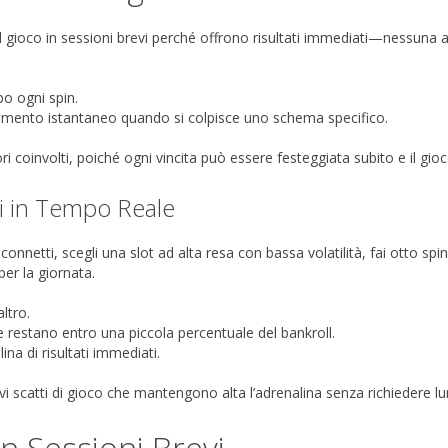
il gioco in sessioni brevi perché offrono risultati immediati—nessuna at
po ogni spin.
gamento istantaneo quando si colpisce uno schema specifico.
tori coinvolti, poiché ogni vincita può essere festeggiata subito e il 
i in Tempo Reale
nnetti, scegli una slot ad alta resa con bassa volatilità, fai otto spin
per la giornata.
ltro.
e restano entro una piccola percentuale del bankroll.
ina di risultati immediati.
i scatti di gioco che mantengono alta l’adrenalina senza richiedere l
in Sessioni Brevi