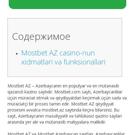
Содержимое
Mostbet AZ casino-nun
xidmətləri və funksionalləri
Mostbet AZ – Azerbaycanın en populyar və en mütənasib
qazanclı kazino saytıdır. Mostbet.com saytı, Azerbaycanlılar
üçün müraciət etmək və qeydiyyatdan keçirmək üçün sadə və
müraciətçi bir proses təmin edir. Mostbet AZ qeydiyyat
prosesini əvvəlcə mostbet.az saytında keçirə bilərsiniz. Bu
sayt, Azerbaycanın məsuliyyətli və təhlükəsiz qazino sayları
arasında yer alır və mütənasib maliyyələrə malikdir.
Mostbet AZ və Mostbet Azerbaycan saytları, Azerbaycanlılar