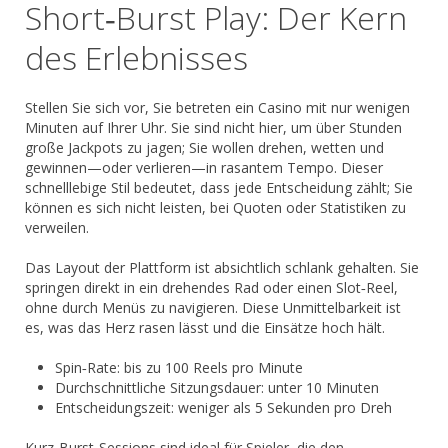
Short‑Burst Play: Der Kern
des Erlebnisses
Stellen Sie sich vor, Sie betreten ein Casino mit nur wenigen
Minuten auf Ihrer Uhr. Sie sind nicht hier, um über Stunden
große Jackpots zu jagen; Sie wollen drehen, wetten und
gewinnen—oder verlieren—in rasantem Tempo. Dieser
schnelllebige Stil bedeutet, dass jede Entscheidung zählt; Sie
können es sich nicht leisten, bei Quoten oder Statistiken zu
verweilen.
Das Layout der Plattform ist absichtlich schlank gehalten. Sie
springen direkt in ein drehendes Rad oder einen Slot‑Reel,
ohne durch Menüs zu navigieren. Diese Unmittelbarkeit ist
es, was das Herz rasen lässt und die Einsätze hoch hält.
Spin‑Rate: bis zu 100 Reels pro Minute
Durchschnittliche Sitzungsdauer: unter 10 Minuten
Entscheidungszeit: weniger als 5 Sekunden pro Dreh
Kurz‑Burst‑Sessions sind ideal für Spieler, die den