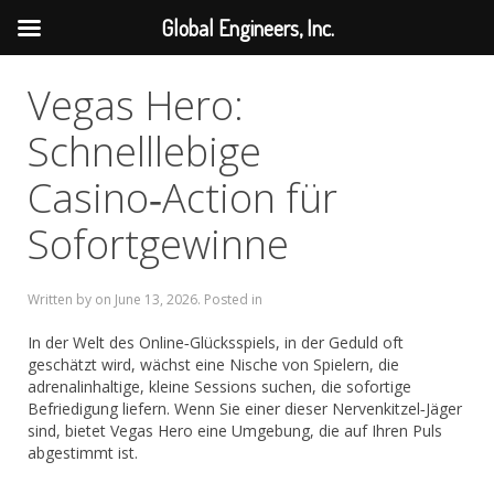
Global Engineers, Inc.
Vegas Hero:
Schnelllebige
Casino‑Action für
Sofortgewinne
Written by
on
June 13, 2026
. Posted in
In der Welt des Online‑Glücksspiels, in der Geduld oft
geschätzt wird, wächst eine Nische von Spielern, die
adrenalinhaltige, kleine Sessions suchen, die sofortige
Befriedigung liefern. Wenn Sie einer dieser Nervenkitzel‑Jäger
sind, bietet Vegas Hero eine Umgebung, die auf Ihren Puls
abgestimmt ist.