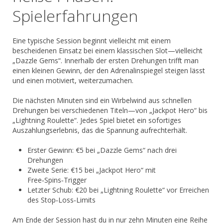
Spielerfahrungen
Eine typische Session beginnt vielleicht mit einem
bescheidenen Einsatz bei einem klassischen Slot—vielleicht
„Dazzle Gems“. Innerhalb der ersten Drehungen trifft man
einen kleinen Gewinn, der den Adrenalinspiegel steigen lässt
und einen motiviert, weiterzumachen.
Die nächsten Minuten sind ein Wirbelwind aus schnellen
Drehungen bei verschiedenen Titeln—von „Jackpot Hero“ bis
„Lightning Roulette“. Jedes Spiel bietet ein sofortiges
Auszahlungserlebnis, das die Spannung aufrechterhält.
Erster Gewinn: €5 bei „Dazzle Gems“ nach drei
Drehungen
Zweite Serie: €15 bei „Jackpot Hero“ mit
Free‑Spins‑Trigger
Letzter Schub: €20 bei „Lightning Roulette“ vor Erreichen
des Stop‑Loss‑Limits
Am Ende der Session hast du in nur zehn Minuten eine Reihe