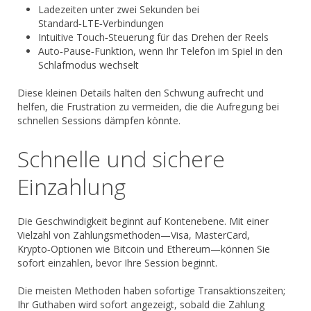
Ladezeiten unter zwei Sekunden bei
Standard‑LTE‑Verbindungen
Intuitive Touch‑Steuerung für das Drehen der Reels
Auto‑Pause‑Funktion, wenn Ihr Telefon im Spiel in den
Schlafmodus wechselt
Diese kleinen Details halten den Schwung aufrecht und
helfen, die Frustration zu vermeiden, die die Aufregung bei
schnellen Sessions dämpfen könnte.
Schnelle und sichere
Einzahlung
Die Geschwindigkeit beginnt auf Kontenebene. Mit einer
Vielzahl von Zahlungsmethoden—Visa, MasterCard,
Krypto‑Optionen wie Bitcoin und Ethereum—können Sie
sofort einzahlen, bevor Ihre Session beginnt.
Die meisten Methoden haben sofortige Transaktionszeiten;
Ihr Guthaben wird sofort angezeigt, sobald die Zahlung