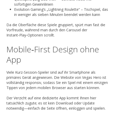
sofortigen Gewinnlinien
Evolution Gaming’s „Lightning Roulette“ – Tischspiel, das
in weniger als sieben Minuten beendet werden kann
Da die Oberfläche diese Spiele gruppiert, spürt man fast die
Vorfreude, während man durch den Carousel der
Instant‑Play‑Optionen scrollt.
Mobile‑First Design ohne
App
Viele Kurz‑Session‑Spieler sind auf ihr Smartphone als
primäres Gerät angewiesen. Die Website von Vegas Hero ist
vollständig responsiv, sodass Sie ein Spiel mit einem einzigen
Tippen von jedem mobilen Browser aus starten können.
Der Verzicht auf eine dedizierte App kommt Ihnen hier
tatsächlich zugute; es ist kein Download oder Update
notwendig—einfach die Seite öffnen, einloggen und spielen.