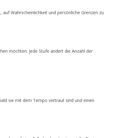
gt, auf Wahrscheinlichkeit und persönliche Grenzen zu
sehen möchten. Jede Stufe ändert die Anzahl der
bald sie mit dem Tempo vertraut sind und einen