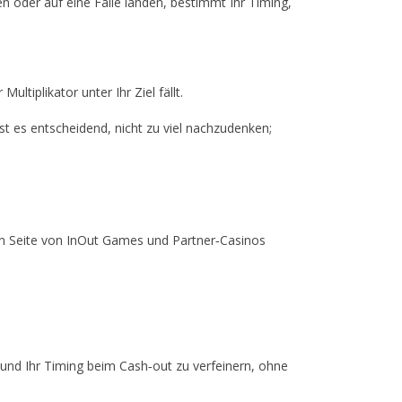
ken oder auf eine Falle landen, bestimmt Ihr Timing,
tiplikator unter Ihr Ziel fällt.
t es entscheidend, nicht zu viel nachzudenken;
llen Seite von InOut Games und Partner‑Casinos
, und Ihr Timing beim Cash‑out zu verfeinern, ohne