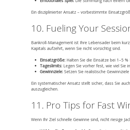
Emotionales Spiel:
Die Stimmung nach einem Gewi
Ein disziplinierter Ansatz – vorbestimmte Einsatzgröß
10. Fueling Your Sessio
Bankroll‑Management ist Ihre Lebensader beim kurzen
Kapitals aufzehrt, wenn Sie nicht vorsichtig sind.
Einsatzgröße:
Halten Sie die Einsätze bei 1–5 %
Tageslimits:
Legen Sie vorher fest, wie viel Sie in
Gewinnziele:
Setzen Sie realistische Gewinnziele
Ein systematischer Ansatz stellt sicher, dass Sie a
auszugleichen.
11. Pro Tips for Fast Wi
Wenn Ihr Ziel schnelle Gewinne sind, nicht riesige Jac