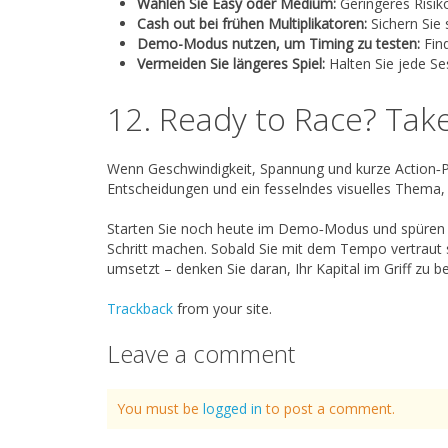
Wählen Sie Easy oder Medium:
Geringeres Risik
Cash out bei frühen Multiplikatoren:
Sichern Sie 
Demo-Modus nutzen, um Timing zu testen:
Find
Vermeiden Sie längeres Spiel:
Halten Sie jede Se
12. Ready to Race? Take
Wenn Geschwindigkeit, Spannung und kurze Action‑Ph
Entscheidungen und ein fesselndes visuelles Thema, 
Starten Sie noch heute im Demo‑Modus und spüren Si
Schritt machen. Sobald Sie mit dem Tempo vertraut si
umsetzt – denken Sie daran, Ihr Kapital im Griff zu 
Trackback
from your site.
Leave a comment
You must be
logged in
to post a comment.