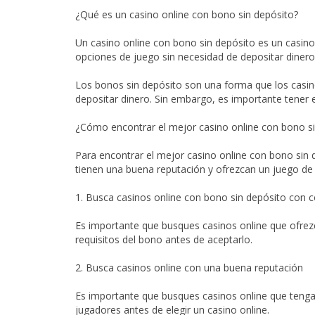
¿Qué es un casino online con bono sin depósito?
Un casino online con bono sin depósito es un casino 
opciones de juego sin necesidad de depositar dinero
Los bonos sin depósito son una forma que los casino
depositar dinero. Sin embargo, es importante tener 
¿Cómo encontrar el mejor casino online con bono si
Para encontrar el mejor casino online con bono sin 
tienen una buena reputación y ofrezcan un juego de 
1. Busca casinos online con bono sin depósito con 
Es importante que busques casinos online que ofrezc
requisitos del bono antes de aceptarlo.
2.
Busca casinos online con una buena reputación
Es importante que busques casinos online que tengan 
jugadores antes de elegir un casino online.