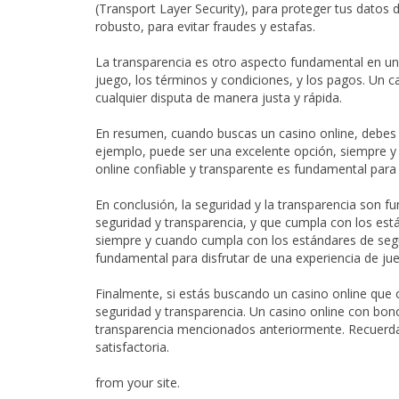
(Transport Layer Security), para proteger tus datos 
robusto, para evitar fraudes y estafas.
La transparencia es otro aspecto fundamental en un c
juego, los términos y condiciones, y los pagos. Un 
cualquier disputa de manera justa y rápida.
En resumen, cuando buscas un casino online, debes 
ejemplo, puede ser una excelente opción, siempre 
online confiable y transparente es fundamental para 
En conclusión, la seguridad y la transparencia son f
seguridad y transparencia, y que cumpla con los es
siempre y cuando cumpla con los estándares de segu
fundamental para disfrutar de una experiencia de jue
Finalmente, si estás buscando un casino online que 
seguridad y transparencia. Un casino online con bon
transparencia mencionados anteriormente. Recuerda 
satisfactoria.
from your site.