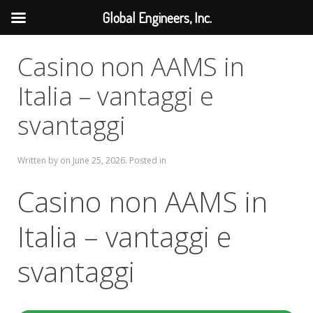
Global Engineers, Inc.
Casino non AAMS in
Italia – vantaggi e
svantaggi
Written by
on
June 25, 2026
. Posted in
Casino non AAMS in
Italia – vantaggi e
svantaggi