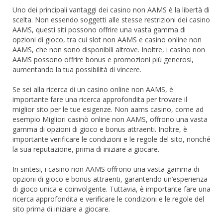
Uno dei principali vantaggi dei casino non AAMS è la libertà di
scelta. Non essendo soggetti alle stesse restrizioni dei casino
AAMS, questi siti possono offrire una vasta gamma di
opzioni di gioco, tra cui slot non AAMS e casino online non
AAMS, che non sono disponibili altrove. Inoltre, i casino non
AAMS possono offrire bonus e promozioni più generosi,
aumentando la tua possibilità di vincere.
Se sei alla ricerca di un casino online non AAMS, è
importante fare una ricerca approfondita per trovare il
miglior sito per le tue esigenze. Non aams casino, come ad
esempio Migliori casinò online non AAMS, offrono una vasta
gamma di opzioni di gioco e bonus attraenti. Inoltre, è
importante verificare le condizioni e le regole del sito, nonché
la sua reputazione, prima di iniziare a giocare.
In sintesi, i casino non AAMS offrono una vasta gamma di
opzioni di gioco e bonus attraenti, garantendo un’esperienza
di gioco unica e coinvolgente. Tuttavia, è importante fare una
ricerca approfondita e verificare le condizioni e le regole del
sito prima di iniziare a giocare.