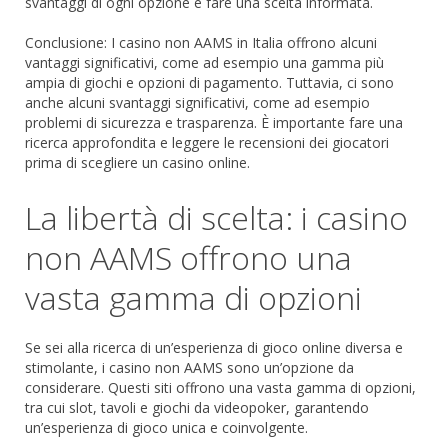
svantaggi di ogni opzione e fare una scelta informata.
Conclusione: I casino non AAMS in Italia offrono alcuni
vantaggi significativi, come ad esempio una gamma più
ampia di giochi e opzioni di pagamento. Tuttavia, ci sono
anche alcuni svantaggi significativi, come ad esempio
problemi di sicurezza e trasparenza. È importante fare una
ricerca approfondita e leggere le recensioni dei giocatori
prima di scegliere un casino online.
La libertà di scelta: i casino
non AAMS offrono una
vasta gamma di opzioni
Se sei alla ricerca di un’esperienza di gioco online diversa e
stimolante, i casino non AAMS sono un’opzione da
considerare. Questi siti offrono una vasta gamma di opzioni,
tra cui slot, tavoli e giochi da videopoker, garantendo
un’esperienza di gioco unica e coinvolgente.