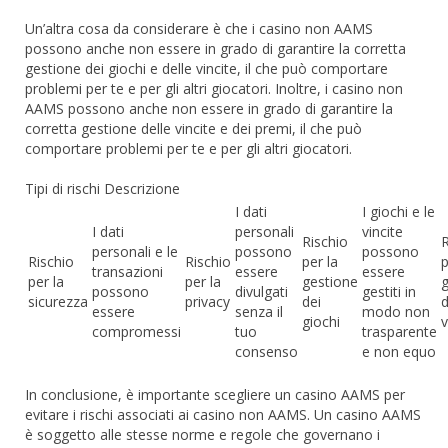
Un’altra cosa da considerare è che i casino non AAMS
possono anche non essere in grado di garantire la corretta
gestione dei giochi e delle vincite, il che può comportare
problemi per te e per gli altri giocatori. Inoltre, i casino non
AAMS possono anche non essere in grado di garantire la
corretta gestione delle vincite e dei premi, il che può
comportare problemi per te e per gli altri giocatori.
Tipi di rischi Descrizione
I dati
I giochi e le
I dati
personali
vincite
Rischio
R
personali e le
possono
possono
Rischio
Rischio
per la
p
transazioni
essere
essere
per la
per la
gestione
g
possono
divulgati
gestiti in
sicurezza
privacy
dei
d
essere
senza il
modo non
giochi
v
compromessi
tuo
trasparente
consenso
e non equo
In conclusione, è importante scegliere un casino AAMS per
evitare i rischi associati ai casino non AAMS. Un casino AAMS
è soggetto alle stesse norme e regole che governano i