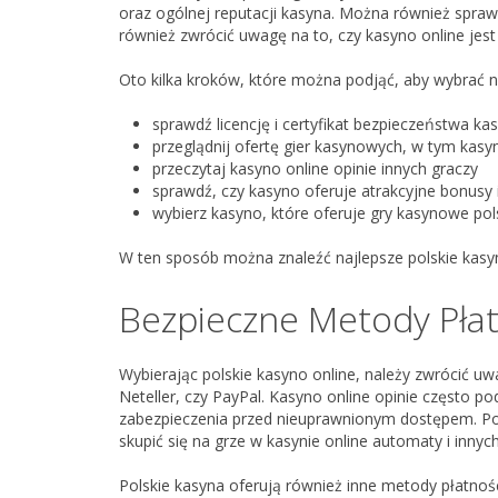
oraz ogólnej reputacji kasyna. Można również spraw
również zwrócić uwagę na to, czy kasyno online jest 
Oto kilka kroków, które można podjąć, aby wybrać n
sprawdź licencję i certyfikat bezpieczeństwa ka
przeglądnij ofertę gier kasynowych, w tym kas
przeczytaj kasyno online opinie innych graczy
sprawdź, czy kasyno oferuje atrakcyjne bonusy
wybierz kasyno, które oferuje gry kasynowe pol
W ten sposób można znaleźć najlepsze polskie kasyna
Bezpieczne Metody Płat
Wybierając polskie kasyno online, należy zwrócić uwa
Neteller, czy PayPal. Kasyno online opinie często p
zabezpieczenia przed nieuprawnionym dostępem. Pols
skupić się na grze w kasynie online automaty i innyc
Polskie kasyna oferują również inne metody płatnośc