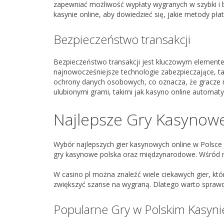
zapewniać możliwość wypłaty wygranych w szybki i be
kasynie online, aby dowiedzieć się, jakie metody pł
Bezpieczeństwo transakcji
Bezpieczeństwo transakcji jest kluczowym elementem 
najnowocześniejsze technologie zabezpieczające, ta
ochrony danych osobowych, co oznacza, że gracze mo
ulubionymi grami, takimi jak kasyno online automat
Najlepsze Gry Kasynowe
Wybór najlepszych gier kasynowych online w Polsce 
gry kasynowe polska oraz międzynarodowe. Wśród nic
W casino pl można znaleźć wiele ciekawych gier, któ
zwiększyć szanse na wygraną. Dlatego warto sprawdz
Popularne Gry w Polskim Kasyni