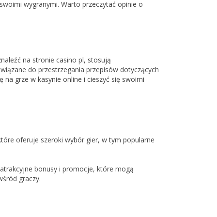
ę swoimi wygranymi. Warto przeczytać opinie o
aleźć na stronie casino pl, stosują
bowiązane do przestrzegania przepisów dotyczących
na grze w kasynie online i cieszyć się swoimi
tóre oferuje szeroki wybór gier, w tym popularne
e atrakcyjne bonusy i promocje, które mogą
wśród graczy.