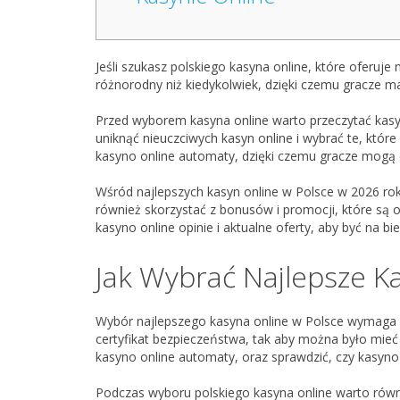
Jeśli szukasz polskiego kasyna online, które oferuje
różnorodny niż kiedykolwiek, dzięki czemu gracze maj
Przed wyborem kasyna online warto przeczytać kasyno
uniknąć nieuczciwych kasyn online i wybrać te, które
kasyno online automaty, dzięki czemu gracze mogą c
Wśród najlepszych kasyn online w Polsce w 2026 roku
również skorzystać z bonusów i promocji, które są 
kasyno online opinie i aktualne oferty, aby być na bi
Jak Wybrać Najlepsze K
Wybór najlepszego kasyna online w Polsce wymaga uw
certyfikat bezpieczeństwa, tak aby można było mie
kasyno online automaty, oraz sprawdzić, czy kasyno
Podczas wyboru polskiego kasyna online warto równie