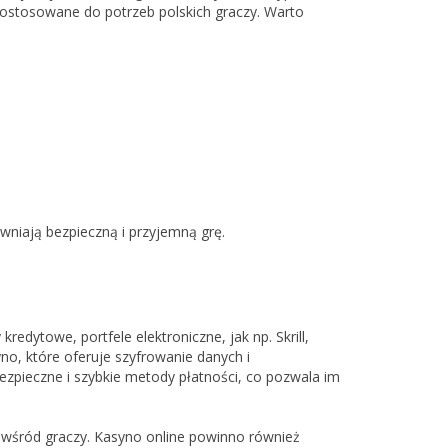
 dostosowane do potrzeb polskich graczy. Warto
wniają bezpieczną i przyjemną grę.
edytowe, portfele elektroniczne, jak np. Skrill,
no, które oferuje szyfrowanie danych i
ezpieczne i szybkie metody płatności, co pozwala im
ne wśród graczy. Kasyno online powinno również