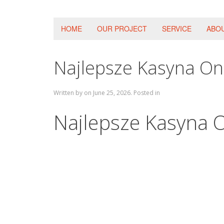
HOME
OUR PROJECT
SERVICE
ABO
Najlepsze Kasyna On
Written by
on
June 25, 2026
. Posted in
Najlepsze Kasyna 