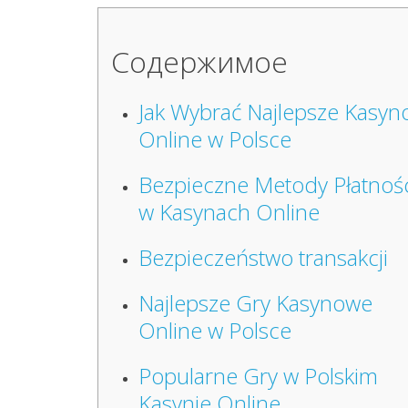
Содержимое
Jak Wybrać Najlepsze Kasyn
Online w Polsce
Bezpieczne Metody Płatnoś
w Kasynach Online
Bezpieczeństwo transakcji
Najlepsze Gry Kasynowe
Online w Polsce
Popularne Gry w Polskim
Kasynie Online