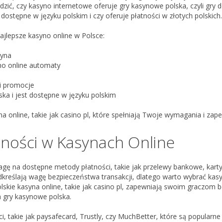
dzić, czy kasyno internetowe oferuje gry kasynowe polska, czyli gry
dostępne w języku polskim i czy oferuje płatności w złotych polskich.
ajlepsze kasyno online w Polsce:
syna
yno online automaty
 i promocje
ska i jest dostępne w języku polskim
 online, takie jak casino pl, które spełniają Twoje wymagania i zape
ności w Kasynach Online
gę na dostępne metody płatności, takie jak przelewy bankowe, karty kr
odkreślają wagę bezpieczeństwa transakcji, dlatego warto wybrać kasy
kie kasyna online, takie jak casino pl, zapewniają swoim graczom b
h gry kasynowe polska.
i, takie jak paysafecard, Trustly, czy MuchBetter, które są popular