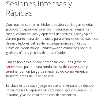
Sesiones Intensas y
Rápidas
Con más de cuatro mil títulos que abarcan tragamonedas,
jackpots progresivos, premios instantáneos, juegos de
mesa, casino en vivo y apuestas deportivas, Candy Spinz
Casino parece una tienda única para emociones rápidas. Los
desarrolladores detrás de las tragamonedas—Retro,
Onlyplay, Neon Valley, SpinPlay—son conocidos por sus
gráficos nítidos y ciclos de pago rápidos.
Una sesión típica puede comenzar con unos giros en
Spaceman
, pasar a una ronda rápida de
Crazy Time
y
terminar con un juego de mesa rápido como American
Roulette antes de volver afuera.
La clave es que cada juego ofrece una ventana de decisión
corta: realiza tu apuesta en segundos, gira o rueda en un
instante, y ve los resultados casi de inmediato.