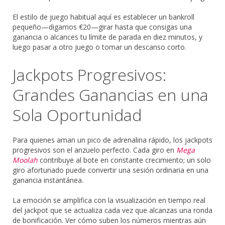
El estilo de juego habitual aquí es establecer un bankroll
pequeño—digamos €20—girar hasta que consigas una
ganancia o alcances tu límite de parada en diez minutos, y
luego pasar a otro juego o tomar un descanso corto.
Jackpots Progresivos:
Grandes Ganancias en una
Sola Oportunidad
Para quienes aman un pico de adrenalina rápido, los jackpots
progresivos son el anzuelo perfecto. Cada giro en
Mega
Moolah
contribuye al bote en constante crecimiento; un solo
giro afortunado puede convertir una sesión ordinaria en una
ganancia instantánea.
La emoción se amplifica con la visualización en tiempo real
del jackpot que se actualiza cada vez que alcanzas una ronda
de bonificación. Ver cómo suben los números mientras aún