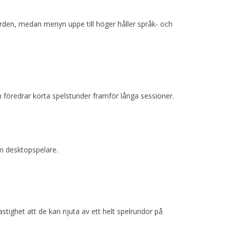
orden, medan menyn uppe till höger håller språk- och
m föredrar korta spelstunder framför långa sessioner.
m desktopspelare.
tighet att de kan njuta av ett helt spelrundor på