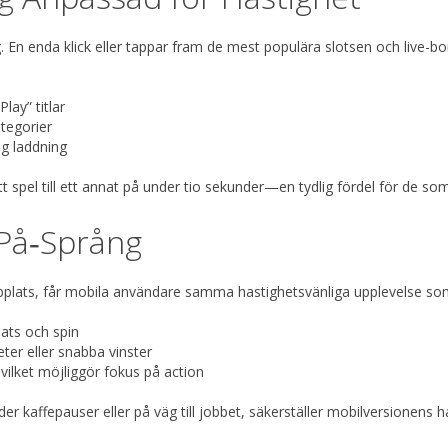
g. En enda klick eller tappar fram de mest populära slotsen och live-b
lay” titlar
ategorier
ng laddning
t spel till ett annat på under tio sekunder—en tydlig fördel för de so
 På‑Språng
bplats, får mobila användare samma hastighetsvänliga upplevelse so
sats och spin
ter eller snabba vinster
 vilket möjliggör fokus på action
affepauser eller på väg till jobbet, säkerställer mobilversionens has