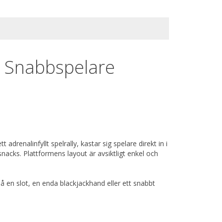
r Snabbspelare
adrenalinfyllt spelrally, kastar sig spelare direkt in i
snacks. Plattformens layout är avsiktligt enkel och
 en slot, en enda blackjackhand eller ett snabbt