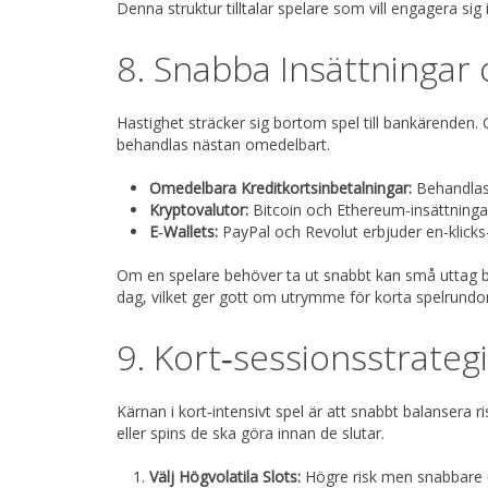
Denna struktur tilltalar spelare som vill engagera sig
8. Snabba Insättningar 
Hastighet sträcker sig bortom spel till bankärenden
behandlas nästan omedelbart.
Omedelbara Kreditkortsinbetalningar:
Behandlas 
Kryptovalutor:
Bitcoin och Ethereum-insättninga
E‑Wallets:
PayPal och Revolut erbjuder en-klicks-
Om en spelare behöver ta ut snabbt kan små uttag beh
dag, vilket ger gott om utrymme för korta spelrundor
9. Kort‑sessionsstrategi
Kärnan i kort‑intensivt spel är att snabbt balanser
eller spins de ska göra innan de slutar.
Välj Högvolatila Slots:
Högre risk men snabbare u