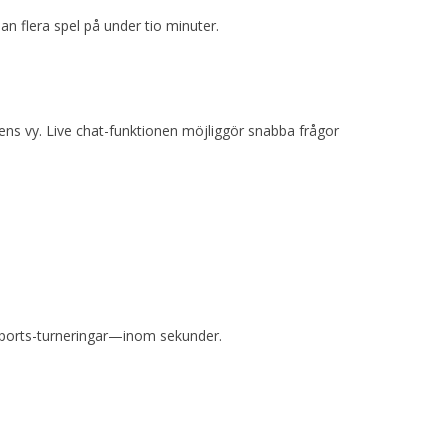
an flera spel på under tio minuter.
ens vy. Live chat-funktionen möjliggör snabba frågor
Sports-turneringar—inom sekunder.