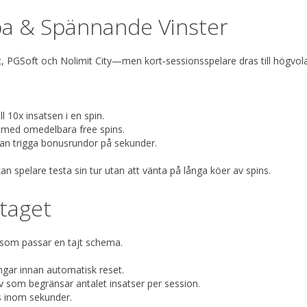
ba & Spännande Vinster
nt, PGSoft och Nolimit City—men kort‑sessionsspelare dras till högvol
l 10x insatsen i en spin.
l med omedelbara free spins.
kan trigga bonusrundor på sekunder.
an spelare testa sin tur utan att vänta på långa köer av spins.
 taget
som passar en tajt schema.
ar innan automatisk reset.
v som begränsar antalet insatser per session.
s inom sekunder.