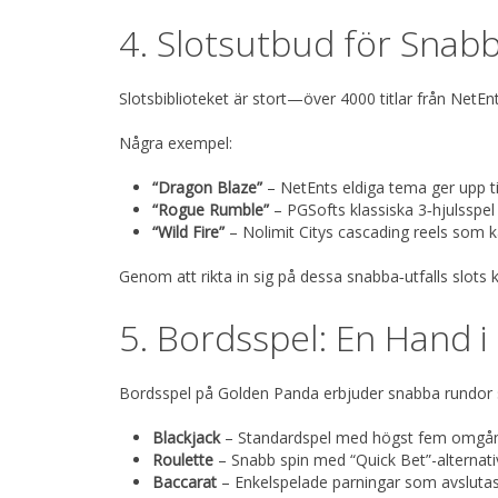
4. Slotsutbud för Snab
Slotsbiblioteket är stort—över 4000 titlar från NetE
Några exempel:
“Dragon Blaze”
– NetEnts eldiga tema ger upp til
“Rogue Rumble”
– PGSofts klassiska 3‑hjulsspe
“Wild Fire”
– Nolimit Citys cascading reels som 
Genom att rikta in sig på dessa snabba‑utfalls slots k
5. Bordsspel: En Hand i
Bordsspel på Golden Panda erbjuder snabba rundor 
Blackjack
– Standardspel med högst fem omgång
Roulette
– Snabb spin med “Quick Bet”-alternati
Baccarat
– Enkelspelade parningar som avsluta