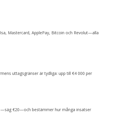
Visa, Mastercard, ApplePay, Bitcoin och Revolut—alla
ens uttagsgränser är tydliga: upp till €4 000 per
session—säg €20—och bestämmer hur många insatser